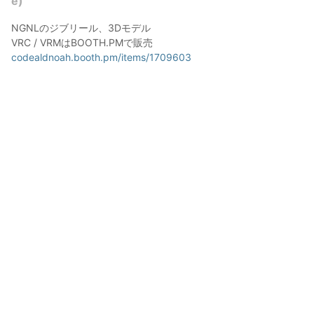
e)
NGNLのジブリール、3Dモデル

codealdnoah.booth.pm/items/1709603
codealdnoah 3D
2020年5月27日 00:52
113
3635
0
0
説明
#
アバターウェア
#
VRoid
#
BeatSaber
#
VTuber
#
Jibril
#
VRChat
#
アバター
#
ジブリール
Jibril from NoGameNoLife

Avatar for VRChat / BeatSaber 

codealdnoah.booth.pm/items/1709603