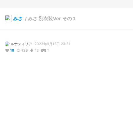
みさ
/
みさ 別衣装Ver その１
ルナティリア
2023年9月15日 23:21
18
139
13
1
説明
#
VRoidStudio
黒い服の方が映えるのかもしれない…？

露出は気持ち多めです
コメント
コメントはオフになっています