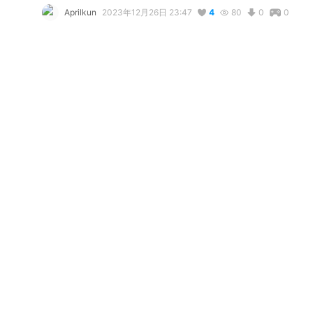
Aprilkun
2023年12月26日 23:47
4
80
0
0
説明
#
VRoidStudio
#
VRoid
#
VTuber
#
Original
コメント
リアクション
Javi Torrez
が
しました