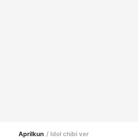
Aprilkun
/
Idol chibi ver