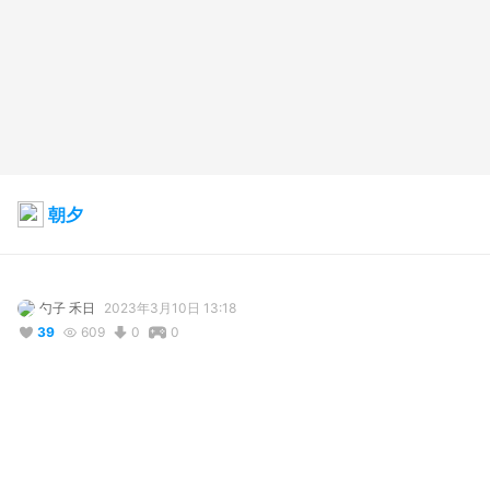
朝夕
勺子 禾日
2023年3月10日 13:18
39
609
0
0
説明
#
VRoid
#
girl
客单