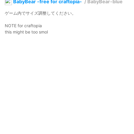
BabyBear -free for craftopia-
/
BabyBear-blue
ゲーム内でサイズ調整してください。

NOTE for craftopia 

this might be too smol

you need adjust character size in game cuz i didnt check...

also cant use bow well if you make too smol 
FluffubSheepub
2021年2月18日 08:59
436
3860
0
21
説明
#
動物
#
くま
#
animal
#
bear
コメント