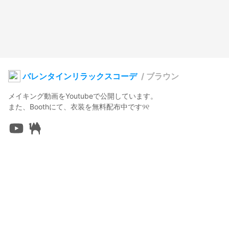
バレンタインリラックスコーデ
/
ブラウン
メイキング動画をYoutubeで公開しています。

また、Boothにて、衣装を無料配布中です୨୧
ルチカ
2026年1月31日 08:23
33
564
0
0
説明