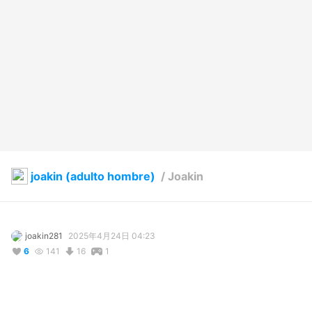
joakin (adulto hombre)
/
Joakin
joakin281
2025年4月24日 04:23
6
141
16
1
説明