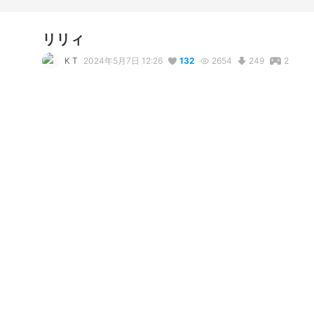
リリィ
K T
2024年5月7日 12:26
132
2654
249
2
説明
#
VRoidStudio
#
スパイ教室
#
リリィ
写真・動画