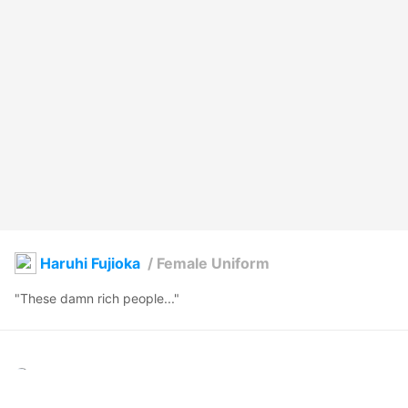
Haruhi Fujioka
/
Female Uniform
"These damn rich people..."
Ky
2021年6月11日 17:11
69
496
520
1