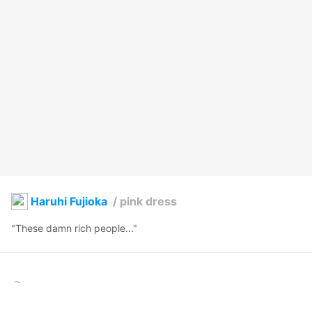
Haruhi Fujioka
/
pink dress
"These damn rich people..."
Ky
2021年5月29日 07:47
97
682
439
5