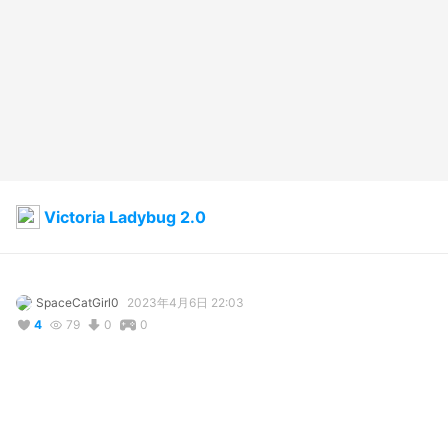
Victoria Ladybug 2.0
SpaceCatGirl0
2023年4月6日 22:03
4
79
0
0
説明
#
cats
#
victoria
#
ladybug