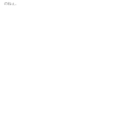
のねぇ。
ArgyrosFegali
2020年5月26日 20:54
71
794
0
0
説明
#
輝けうちの子
#
VRoid
#
白髪
コメント
投稿する