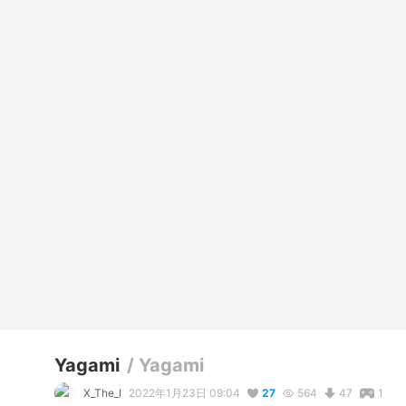
Yagami
/
Yagami
X_The_I
2022年1月23日 09:04
27
564
47
1