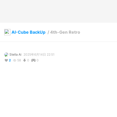
AI-Cube BackUp
/
4th-Gen Retro
Stella Ai
2025年6月14日 22:51
2
58
0
0
説明
#
OC
#
VTuber
#
Gynoid
写真・動画
4
2