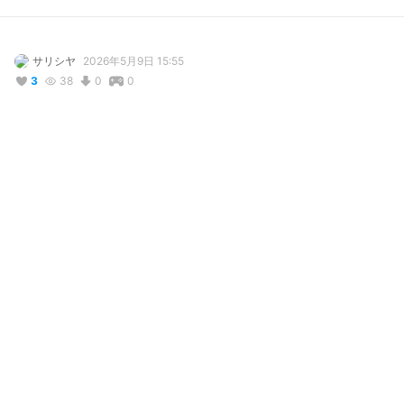
サリシヤ
2026年5月9日 15:55
3
38
0
0
説明
#
VRoidStudio
#
BOOTH販売中
#
VRChat
#
オリジナル
#
シースルー
#
下着
　　　　　☪︎　⋆˚｡✩☪︎⋆˚｡✩　☪︎⋆˚｡✩　☪︎⋆˚｡✩　☪︎⋆˚｡　⋆˚｡✩

　　　商用利用する時は、「サリシヤ」 or ここのURLを入力して
ね☆

　　When using this commercially, please enter "SARISIYA" or 
this URL ☆

　　　상용 이용할 때는, 「사리시야」 or 여기의 URL을 입력해 주
세요☆

　　　　　☪︎　⋆˚｡✩☪︎⋆˚｡✩　☪︎⋆˚｡✩　☪︎⋆˚｡✩　☪︎⋆˚｡　⋆˚｡✩
