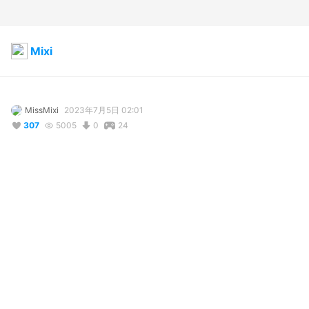
Mixi
MissMixi
2023年7月5日 02:01
307
5005
0
24
コメント
投稿する
@
lipili
9か月前