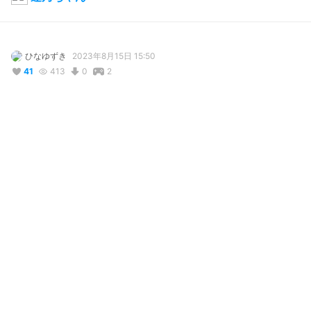
ひなゆずき
2023年8月15日 15:50
41
413
0
2
説明
#
夏服
#
オリジナル
#
ツインテール
#
制服
#
VRoidStudio
#
BOOTH無料配布
名前は蓮乃で「れの」と名付けてみました。

制服風ジャンパースカートを着たツインテ少女です。

NEOKET５に出店した際に配布用として製作していたのですが落
選で出店できなくなったので配布しようかなと。

BOOTHにてジャンパースカートのみ（半袖と長袖のセット）配布
中です
使用しているBOOTHアイテム