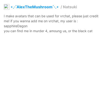
⋆⋰AlexTheMushroom⋱⋆
/
Natsuki
I make avatars that can be used for vrchat, please just credit 
me! if you wanna add me on vrchat, my user is :  
sapphireDagon

you can find me in murder 4, amoung us, or the black cat
AlexTheMushroom
2021年9月14日 19:04
28
256
34
1
コメント
投稿する