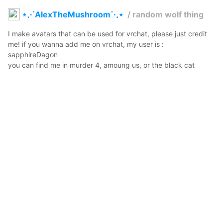
⋆⋰AlexTheMushroom⋱⋆
/
random wolf thing
I make avatars that can be used for vrchat, please just credit 
me! if you wanna add me on vrchat, my user is :  
sapphireDagon

you can find me in murder 4, amoung us, or the black cat
AlexTheMushroom
2021年9月26日 10:41
7
183
47
0
コメント
投稿する