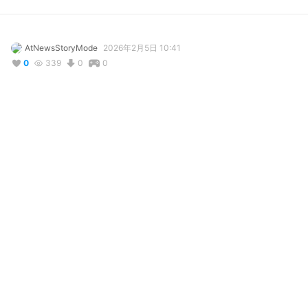
AtNewsStoryMode
2026年2月5日 10:41
0
339
0
0
説明
#
Yu-Gi-Oh!
写真・動画
コメント