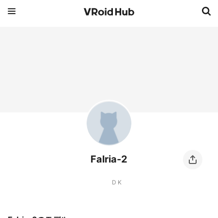
Falria-2
D K