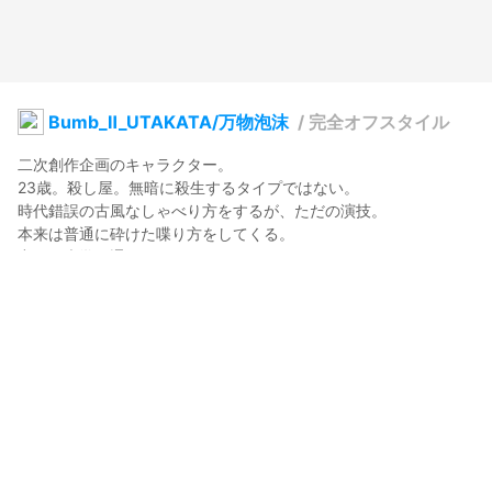
Bumb_Ⅱ_UTAKATA/万物泡沫
/
完全オフスタイル
二次創作企画のキャラクター。

23歳。殺し屋。無暗に殺生するタイプではない。

時代錯誤の古風なしゃべり方をするが、ただの演技。

本来は普通に砕けた喋り方をしてくる。

密かに大学に通っているらしい。

殺しに関して以外は割とイェスマン寄り。

いいのか？

※He is a character of project of derivative work.

UTAKATA is 23. He is assassin but don't like massacre.

He speaks anachronistic and old-fashioned Japanese.

However, it is his act.
