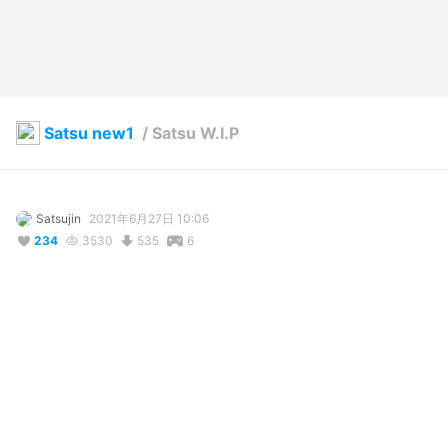
Satsu new1
/
Satsu W.I.P
Satsujin
2021年6月27日 10:06
234
3530
535
6
説明
#
VRoid
コメント