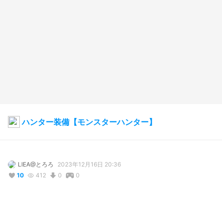
ハンター装備【モンスターハンター】
LIEA@とろろ
2023年12月16日 20:36
10
412
0
0
説明
#
VRoidStudio
#
モンハン
#
自作衣装
#
MH
#
再現衣装