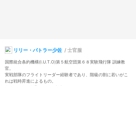
リリー・バトラー少佐
/
士官服
国際統合条約機構(I.U.T.O)第５航空団第６８実験飛行隊 訓練教
官。

実戦部隊のフライトリーダー経験者であり、階級の割に若いがこ
れは戦時昇進によるもの。

もりけむ(Morikem)
2021年9月4日 10:28
11
438
0
0