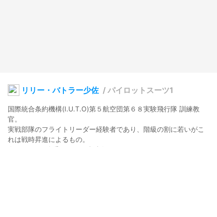
リリー・バトラー少佐
/
パイロットスーツ1
国際統合条約機構(I.U.T.O)第５航空団第６８実験飛行隊 訓練教
官。

実戦部隊のフライトリーダー経験者であり、階級の割に若いがこ
れは戦時昇進によるもの。

もりけむ(Morikem)
2021年9月4日 10:09