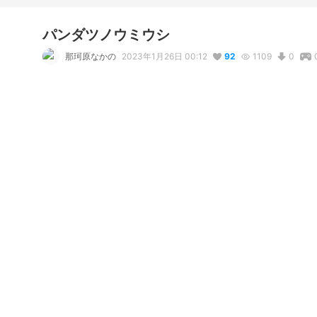
パンダツノウミウシ
那珂原なかの
2023年1月26日 00:12
92
1109
0
説明
#
VRoidStudio
#
オリジナル
#
VRoid
#
VTuber
コメント