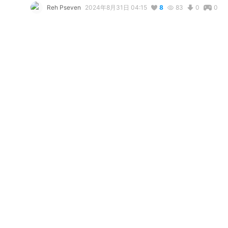
Reh Pseven
2024年8月31日 04:15
8
83
0
0
説明
#
VRoidStudio
#
CC_Summer
#
brasil
#
brazil
使用しているBOOTHアイテム