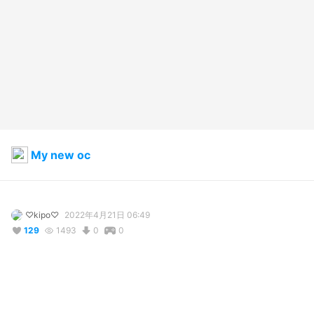
My new oc
♡kipo♡
2022年4月21日 06:49
129
1493
0
0
説明
#
OC
#
Vrchat
#
Vroidmodel