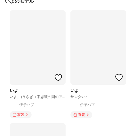
いよのモデル
いよ
いよ
いよ_白うさぎ（不思議の国のアリス）ver
サンタver
伊予ハブ
伊予ハブ
衣装
衣装