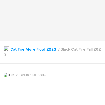
Cat Fire More Floof 2023
/
Black Cat Fire Fall 202
3
iFire
2023年10月18日 09:14
1
93
0
0
説明
#
VRoidStudio