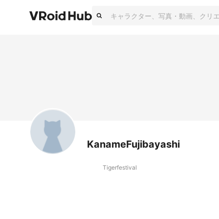
KanameFujibayashi
Tigerfestival