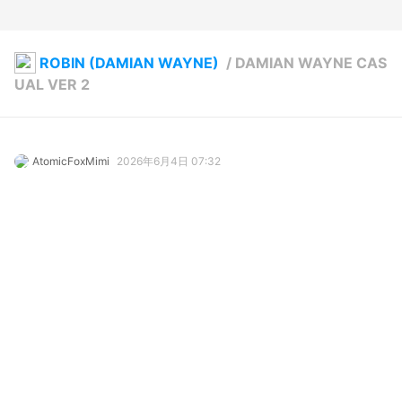
ROBIN (DAMIAN WAYNE)
/
DAMIAN WAYNE CAS
UAL VER 2
AtomicFoxMimi
2026年6月4日 07:32
17
189
9
0
説明
#
VRoidStudio
#
SonOfBatman
#
Civilian-Identity
#
BATMAN
#
robin
#
ROBIN
#
Arabic/ChineseDescent
写真・動画
4
7