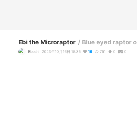
Ebi the Microraptor
/
Blue eyed raptor 
Eboshi
2023年10月16日 15:35
19
751
0
0
説明
#
davali
#
raptor
#
male
#
dino
#
halloween
#
wyvern
#
dra
This is a male raptor made using the avali base made by Ra
コメント