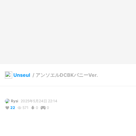
Unseul
/
アンソエルDCBKバニーVer.
Rysi
2025年5月24日 22:14
22
571
0
0
説明
#
VRoidStudio
#
BOOTH販売中
#
バニーガール
#
バニースーツ