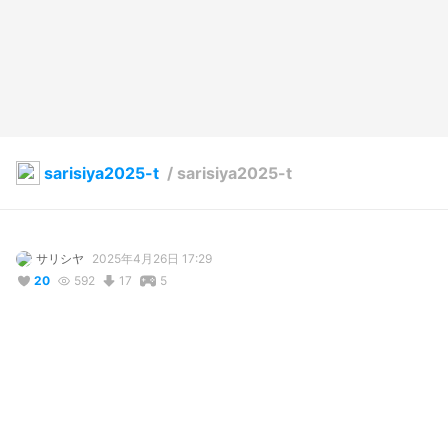
sarisiya2025-t
/
sarisiya2025-t
サリシヤ
2025年4月26日 17:29
20
592
17
5
説明
#
VRoidStudio
#
BOOTH販売中
#
オリジナル
#
天使
#
かわいい
#
キュート
#
ふりふり
#
ふりる
#
水色
#
白色
･──＊──୨୧──＊──･
