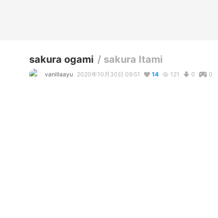
sakura ogami
/
sakura Itami
vanillaayu
2020年10月30日 09:51
14
121
0
0
説明
#
輝けうちの子
#
VRoid
#
オリジナル
#
ワンピース
#
制服
#
#
ポニーテール
コメント