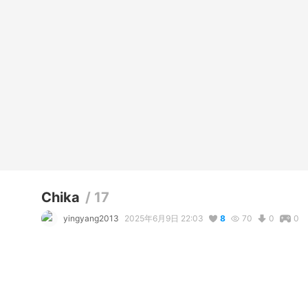
Chika
/
17
yingyang2013
2025年6月9日 22:03
8
70
0
0
説明
#
VRoidStudio
#
オリジナル
#
ジーンズ