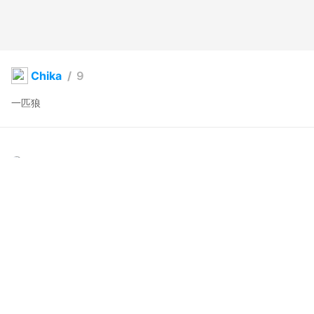
Chika
/
９
一匹狼
yingyang2013
2024年9月24日 22:25
7
54
0
0
説明
#
VRoidStudio
#
オリジナル
写真・動画