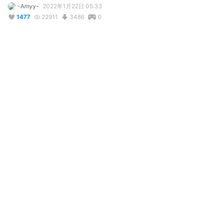
-Amyy-
2022年1月22日 05:33
1477
22911
3486
0
説明
#
girl
コメント
投稿する
@
Alpha Wolf
4年前
love, pls pls pls keep this one available for 
download when i fix my headset i will get it