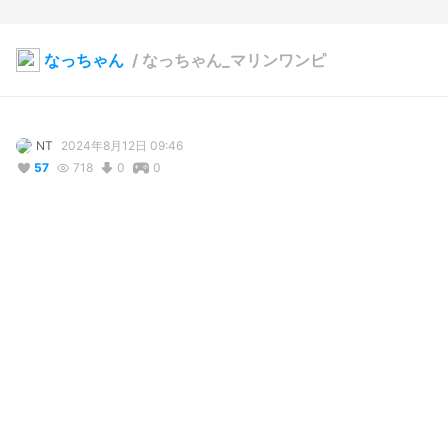
なっちゃん
/
なっちゃん_マリンワンピ
NT
2024年8月12日 09:46
57
718
0
0
説明
#
VRoidStudio
#
VRoid
#
ワンピース
#
セーラーワンピ
#
可愛い
#
かわいい
#
女の子
#
cute
#
girl
#
CC_Summer
【ドレス】マリンワンピ（タイプB）　鈴々堂 様

【帽子】夏の帽子　Summer Hat　bikonos 様

　※色改変・調整しています（位置、大きさ）

【サンダル】フラワーサンダル　クレイス 様

　※色調整しています

【ボディテクスチャ】汎用肌テクスチャ/simple skin texture 