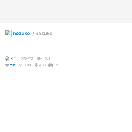
nezuko
/
nezuko
K T
2023年3月9日 12:42
212
3766
490
13
説明
#
VRoidStudio
#
禰豆子
#
Nezuko
#
nezuko
#
demonslayer
#
Demonslayer
#
Kimetsu_no_yaiba
コメント