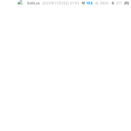
SolliLos
2023年11月25日 01:53
153
3630
371
説明
#
VRoidStudio
#
VRoid
#
sonic
#
Sonicthehedgehog
#
amyr
эми роуз
使用しているBOOTHアイテム