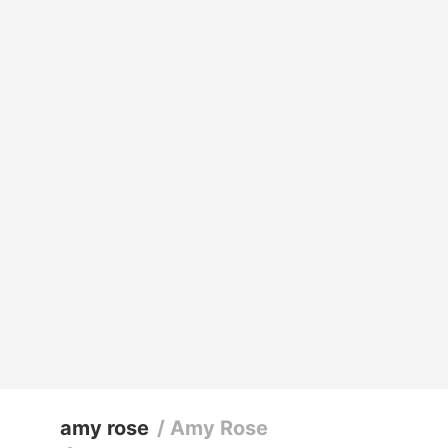
amy rose
/
Amy Rose