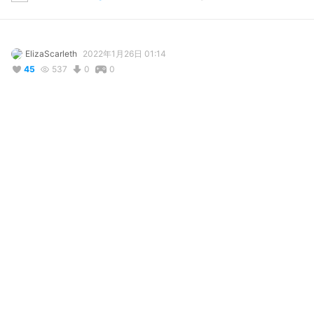
ElizaScarleth
2022年1月26日 01:14
45
537
0
0
説明
#
VRoidStudio
#
オリジナル
Recreated Model of Tsukina Genpou
写真・動画
2