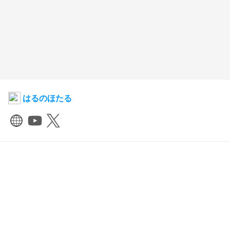
はるのほたる
尽並クリシェ
2026年4月8日 10:36
243
3526
0
0
説明
#
VTuber
#
コミッション