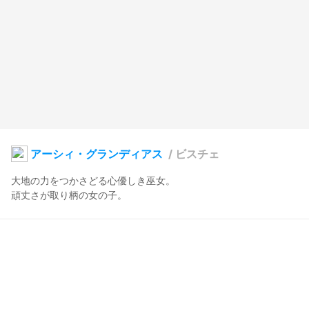
アーシィ・グランディアス
/
ビスチェ
大地の力をつかさどる心優しき巫女。

頑丈さが取り柄の女の子。
けものリグビー
2024年3月1日 13:50
10
92
0
0
説明