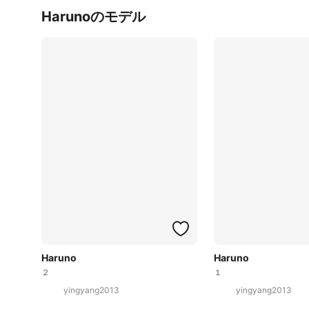
Harunoのモデル
Haruno
Haruno
２
１
yingyang2013
yingyang2013