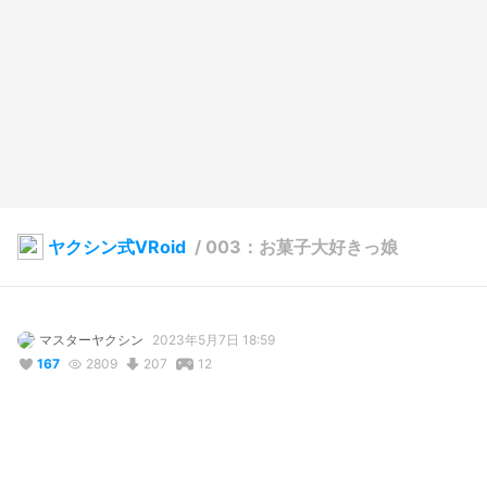
ヤクシン式VRoid
/
003：お菓子大好きっ娘
マスターヤクシン
2023年5月7日 18:59
167
2809
207
12
説明
#
VRoidStudio
#
VRoid
#
オリジナル
#
オリジナルキャラ
#
CLCTforSWEETS
#
お菓子
#
ヤクシン式
#
Craftopia