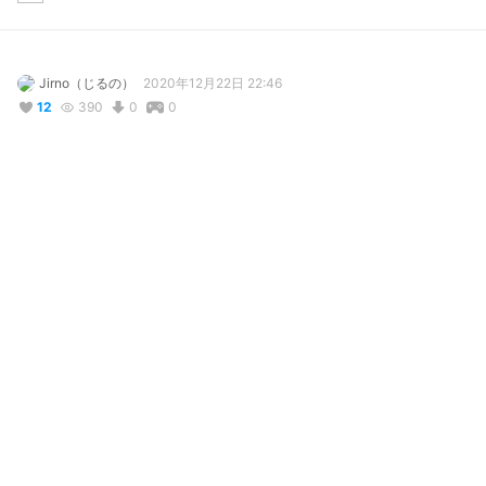
Jirno（じるの）
2020年12月22日 22:46
12
390
0
0
説明
#
じるこ
じるこだよ♪
写真・動画