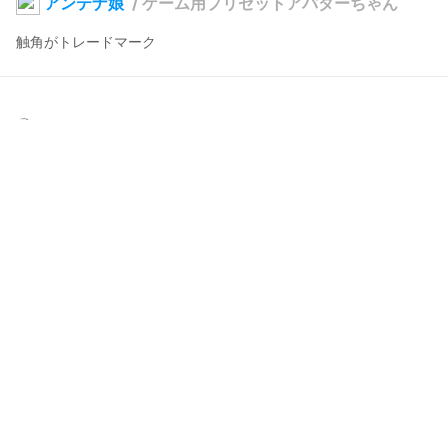
アンテナ娘
/
ゲーム用プリセットアバターちゃん
触角がトレードマーク
ウミザリガニ
2023年7月25日 12:35
114
1156
71
1
説明
#
VRoidStudio
#
プリセット
前にアップしたモデルを少し幼くしてみました。

今までのも自分用に作ってますが、気に入って下さるならどうぞ
ご自由に遊んでやって下さいな。
コメント